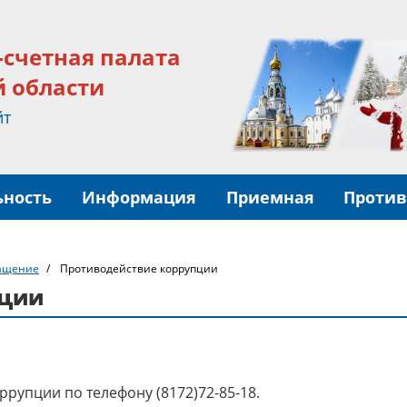
-счетная палата
й области
йт
ьность
Информация
Приемная
Против
ащение
Противодействие коррупции
пции
рупции по телефону (8172)72-85-18.