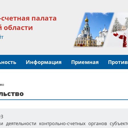
-счетная палата
й области
йт
ьность
Информация
Приемная
Против
тво
льство
ФЗ
 деятельности контрольно-счетных органов субъек