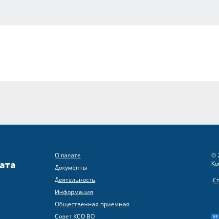
О палате
© 
ата
Ко
Документы
Деятельность
С
Информация
Общественная приемная
Совет КСО ВО