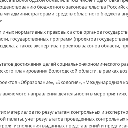
цесса в Вологодской области, в том числе подготовка 
ершенствованию бюджетного законодательства Российс
ыми администраторами средств областного бюджета вну
и.
 и иных нормативных правовых актов органов государств
сти, государственных программ (проектов государствен
здела, а также экспертиза проектов законов области, 
льтатов достижения целей социально-экономического ра
ского планирования Вологодской области, в рамках воз
роектов «Образование», «Экология», «Международная ко
зглавляемого направления деятельности в мероприятиях
угих материалов по результатам контрольных и эксперт
ой палаты, учет результатов проведенных контрольных 
троля исполнения выданных представлений и предписан