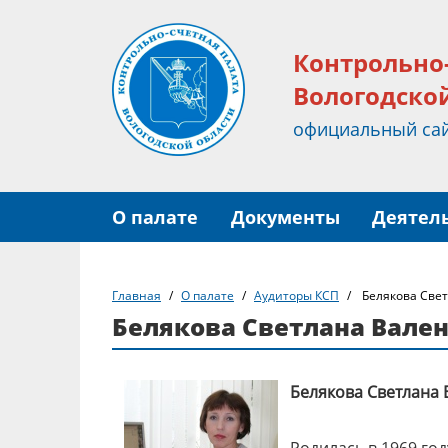
Контрольно
Вологодско
официальный са
О палате
Документы
Деятел
Главная
О палате
Аудиторы КСП
Белякова Све
Белякова Светлана Вале
Белякова Светлана