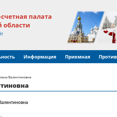
-счетная палата
й области
йт
ьность
Информация
Приемная
Против
тлана Валентиновна
нтиновна
 Валентиновна