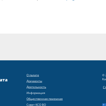
О палате
© 
ата
Ко
Документы
Деятельность
С
Информация
Общественная приемная
Совет КСО ВО