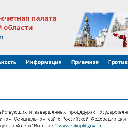
-счетная палата
й области
йт
ьность
Информация
Приемная
Против
йствующих и завершенных процедурах государственн
едином Официальном сайте Российской Федерации дл
ционной сети "Интернет":
www.zakupki.gov.ru