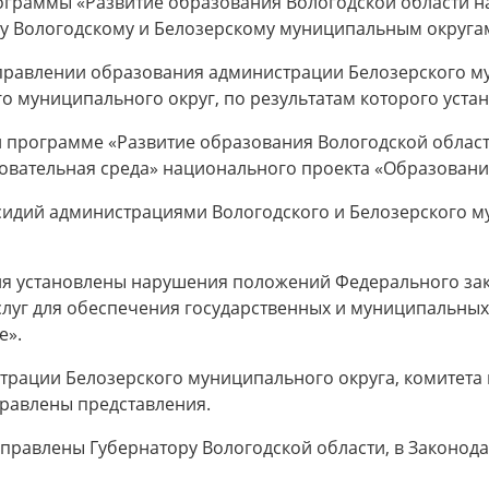
граммы «Развитие образования Вологодской области на 
ду Вологодскому и Белозерскому муниципальным округа
равлении образования администрации Белозерского му
 муниципального округ, по результатам которого уста
 программе «Развитие образования Вологодской област
овательная среда» национального проекта «Образовани
сидий администрациями Вологодского и Белозерского му
я установлены нарушения положений Федерального зако
 услуг для обеспечения государственных и муниципальны
е».
трации Белозерского муниципального округа, комитет
равлены представления.
равлены Губернатору Вологодской области, в Законода