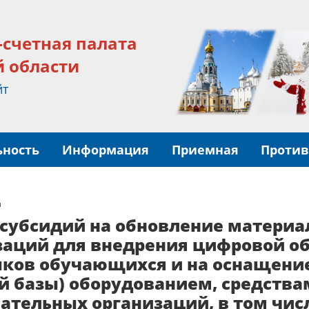
-счетная палата
й области
йт
ьность
Информация
Приемная
Против
я
 субсидий на обновление материа
заций для внедрения цифровой об
ков обучающихся и на оснащение
й базы) оборудованием, средства
ательных организаций, в том чи