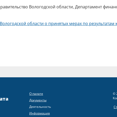
авительство Вологодской области, Департамент финан
ологодской области о принятых мерах по результатам 
О палате
© 
ата
Ко
Документы
Деятельность
С
Информация