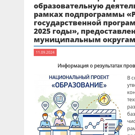
образовательную деятел
рамках подпрограммы «Р
государственной програм
2025 годы», предоставле
муниципальным округа
11.09.2024
Информация о результатах пров
В с
утв
ко
те
ра
ба
чи
ра