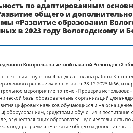
ьность по адаптированным основ
азвитие общего и дополнительно
мы «Развитие образования Волого
нных в 2023 году Вологодскому и 
м
еденного Контрольно-счетной палатой Вологодской об
оответствии с пунктом 4 раздела II плана работы Контро
ержденного решением коллегии от 28.12.2023 №66, в пер
нтрольное мероприятие по теме «Проверка использован
хнической базы образовательных организаций для внед
звития цифровых навыков обучающихся и на оснащение 
зы) оборудованием, средствами обучения и воспитания 
сле, осуществляющих образовательную деятельность п
мках подпрограммы «Развитие общего и дополнительног