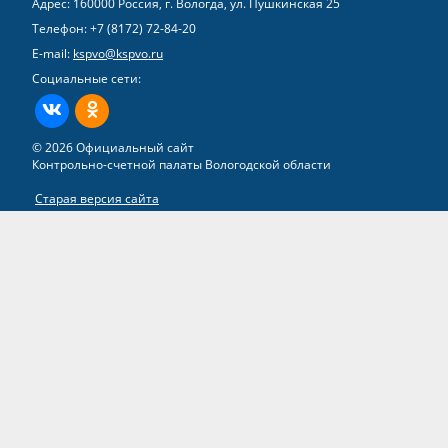
Адрес: 160000 Россия, г. Вологда, ул. Пушкинская 25
Телефон:
+7 (8172) 72-84-20
E-mail:
kspvo@kspvo.ru
Социальные сети:
ВКонтакте
Одноклассники
© 2026 Официальный сайт
Контрольно-счетной палаты Вологодской области
Старая версия сайта
Все права на материалы, находящиеся на сайте, охраняются в
соответствии с законодательством РФ
Разработка сайта –
группа компаний «ТВИМ»